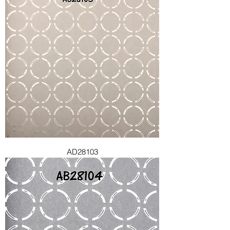
AD28103